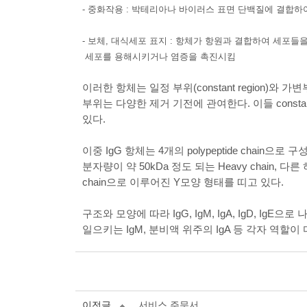
-
중화작용
:
박테리아나 바이러스 표면 단백질에 결합하여
-
보체
,
대식세포 표지
:
항체가 항원과 결합하여 세포들을
세포를 용해시키거나 염증을 촉진시킴
이러한 항체는 일정 부위
(constant region)
와 가변
부위는 다양한 제거 기전에 관여한다
.
이들
constan
있다
.
이중
IgG
항체는
4
개의
polypeptide chain
으로 구
분자량이 약
50kDa
정도 되는
Heavy chain,
다른
chain
으로 이루어진
Y
모양 형태를 띠고 있다
.
구조와 모양에 따라
IgG, IgM, IgA, IgD, IgE
으로 
일으키는
IgM,
분비액 위주의
IgA
등 각자 역할이
이전글
서비스 주문서