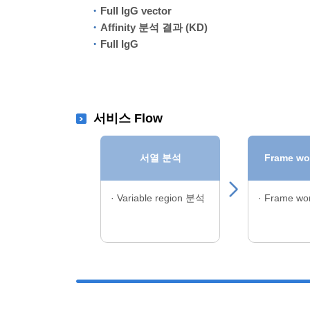
Full IgG vector
Affinity 분석 결과 (KD)
Full IgG
서비스 Flow
서열 분석
Frame w
· Variable region 분석
· Frame w