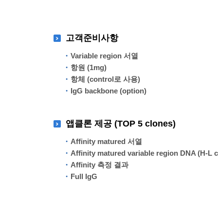
고객준비사항
Variable region 서열
항원 (1mg)
항체 (control로 사용)
IgG backbone (option)
앱클론 제공 (TOP 5 clones)
Affinity matured 서열
Affinity matured variable region DNA (H-L c
Affinity 측정 결과
Full IgG